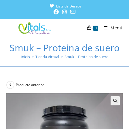
Lista de Deseos
Menú
0
Smuk – Proteina de suero
Inicio
>
Tienda Virtual
>
Smuk – Proteina de suero
Producto anterior