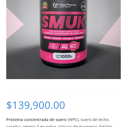
Smuk – Proteina de suero
$
139,900.00
Proteína concentrada de suero
(WPC), suero de leche,
caseína, omega 3 en polvo, cloruro de magnesio, fosfato