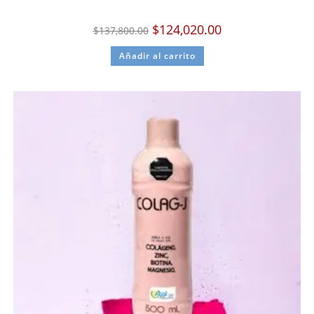
$
124,020.00
$
137,800.00
Añadir al carrito