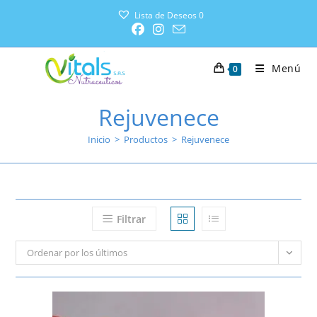
Lista de Deseos
0
Menú
0
Rejuvenece
Inicio
>
Productos
>
Rejuvenece
Filtrar
Ordenar por los últimos