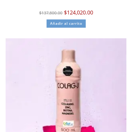
$
124,020.00
$
137,800.00
Añadir al carrito